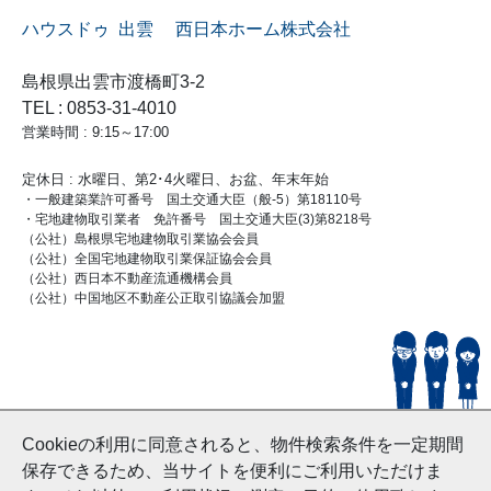
ハウスドゥ 出雲 西日本ホーム株式会社
島根県出雲市渡橋町3-2
TEL : 0853-31-4010
営業時間 : 9:15～17:00
定休日 : 水曜日、第2･4火曜日、お盆、年末年始
・一般建築業許可番号 国土交通大臣（般-5）第18110号
・宅地建物取引業者 免許番号 国土交通大臣(3)第8218号
（公社）島根県宅地建物取引業協会会員
（公社）全国宅地建物取引業保証協会会員
（公社）西日本不動産流通機構会員
（公社）中国地区不動産公正取引協議会加盟
© HouseDoIzumo
Cookieの利用に同意されると、物件検索条件を一定期間
and Nishinihon Home Co.ltd All Rights Reserved.
保存できるため、当サイトを便利にご利用いただけま