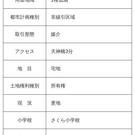
都市計画種別
非線引区域
取引形態
媒介
アクセス
天神橋3分
地 目
宅地
土地権利種別
所有権
現 況
更地
小学校
さくら小学校