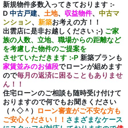
新規物件多数入ってきております :-
D
中古戸建
、
土地
、
収益物件
、
中古マ
ンション
、
新築
お考えの方！！
出雲店に是非お越しください ;-)
ご家
族の人数、立地、職場からの距離など
を考慮した物件のご提案を
させていただきます :-P
新築プランも
家賃並みのお値段
でローンが組めます
ので
毎月の返済に困ることもありませ
ん！！
住宅ローンのご相談も随時受け付けて
おりますので何でもお聞きください
（＾◇＾）
ローン審査がご不安な方も
ご安心ください！！
さまざまなケース