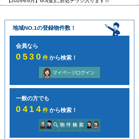
【2026年6月】6/5(金)に折込チラシ入ります☆
地域NO.1の登録物件数！
会員なら
0530
件
から検索！
一般の方でも
0414
件
から検索！