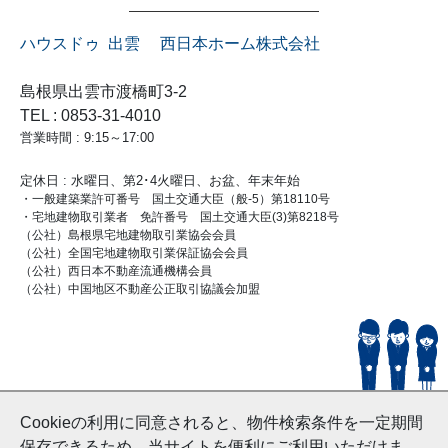
ハウスドゥ 出雲 西日本ホーム株式会社
島根県出雲市渡橋町3-2
TEL : 0853-31-4010
営業時間 : 9:15～17:00
定休日 : 水曜日、第2･4火曜日、お盆、年末年始
・一般建築業許可番号 国土交通大臣（般-5）第18110号
・宅地建物取引業者 免許番号 国土交通大臣(3)第8218号
（公社）島根県宅地建物取引業協会会員
（公社）全国宅地建物取引業保証協会会員
（公社）西日本不動産流通機構会員
（公社）中国地区不動産公正取引協議会加盟
© HouseDoIzumo
Cookieの利用に同意されると、物件検索条件を一定期間
and Nishinihon Home Co.ltd All Rights Reserved.
保存できるため、当サイトを便利にご利用いただけま