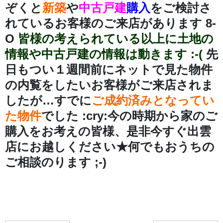
ぞくと
新築
や
中古戸建
購入
をご検討さ
れているお客様のご来店があります 8-
O
皆様の考えられている以上に土地の
情報や中古戸建の情報は動きます :-(
先
日もつい１週間前にネットで見た物件
の内覧をしたいお客様がご来店されま
したが…すでに
ご成約済みとなってい
た物件
でした :cry:今の時期から家のご
購入をお考えの皆様、是非今すぐ出雲
店にお越しください★何でもおうちの
ご相談のります ;-)