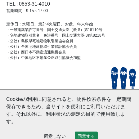
TEL : 0853-31-4010
営業時間 : 9:15～17:00
定休日 : 水曜日、第2･4火曜日、お盆、年末年始
・一般建築業許可番号 国土交通大臣（般-5）第18110号
・宅地建物取引業者 免許番号 国土交通大臣(3)第8218号
（公社）島根県宅地建物取引業協会会員
（公社）全国宅地建物取引業保証協会会員
（公社）西日本不動産流通機構会員
（公社）中国地区不動産公正取引協議会加盟
© HouseDoIzumo
Cookieの利用に同意されると、物件検索条件を一定期間
and Nishinihon Home Co.ltd All Rights Reserved.
保存できるため、当サイトを便利にご利用いただけま
す。それ以外に、利用状況の測定の目的で使用致しま
す。
同意しない
同意する