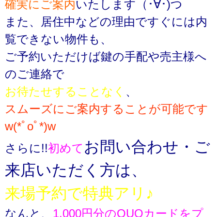
確実にご案内
いたします（･∀･)つ
また、居住中などの理由ですぐには内
覧できない物件も、
ご予約いただけば鍵の手配や売主様へ
のご連絡で
お待たせすることなく
、
スムーズにご案内することが可能です
w(*ﾟoﾟ*)w
お問い合わせ・ご
さらに!!
初めて
来店いただく方は、
来場予約で特典アリ♪
なんと、
1,000円分のQUOカードをプ