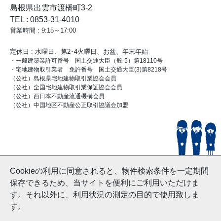
島根県出雲市渡橋町3-2
TEL : 0853-31-4010
営業時間 : 9:15～17:00
定休日 : 水曜日、第2･4火曜日、お盆、年末年始
・一般建築業許可番号 国土交通大臣（般-5）第18110号
・宅地建物取引業者 免許番号 国土交通大臣(3)第8218号
（公社）島根県宅地建物取引業協会会員
（公社）全国宅地建物取引業保証協会会員
（公社）西日本不動産流通機構会員
（公社）中国地区不動産公正取引協議会加盟
© HouseDoIzumo
Cookieの利用に同意されると、物件検索条件を一定期間
and Nishinihon Home Co.ltd All Rights Reserved.
保存できるため、当サイトを便利にご利用いただけま
す。それ以外に、利用状況の測定の目的で使用致しま
す。