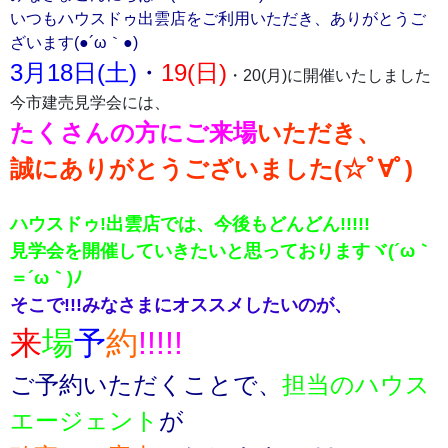
いつもハウスドゥ出雲店をご利用いただき、ありがとうご
ざいます(●´ω｀●)
3月18日(土)
・
19(日)
・20(月)に開催いたしました
今市建売見学会には、
たくさんの方にご来場
いただき、
誠にありがとうございました(☆ﾟ∀ﾟ)
ハウスドゥ!出雲店では、今後もどんどん!!!!!
見学会を開催していきたいと思っておりますヾ(´ω｀
＝´ω｀)ﾉ
そこで!!!みなさまにオススメしたいのが、
来
場
予
約
!!!!!
ご予約いただくことで、
担当のハウス
エージェント
が