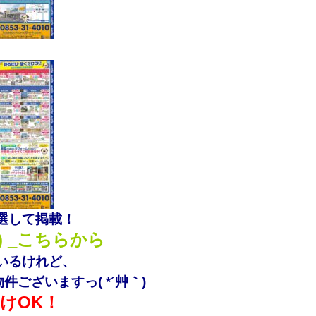
選して掲載！
) _こちらから
いるけれど、
ございますっ( *´艸｀)
けOK！