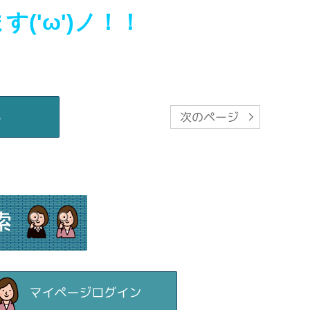
、
('ω')ノ！！