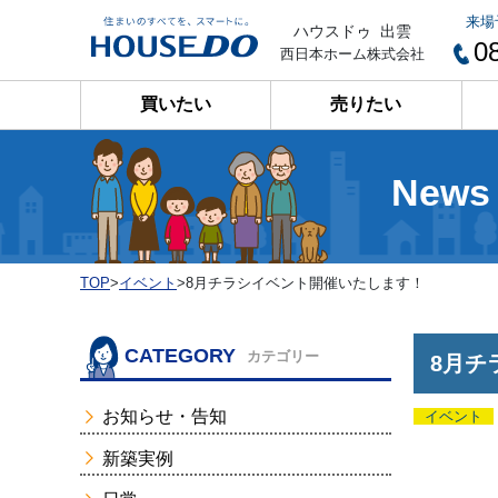
来場
ハウスドゥ 出雲
0
西日本ホーム株式会社
買いたい
売りたい
News
TOP
>
イベント
>
8月チラシイベント開催いたします！
CATEGORY
カテゴリー
8月チ
お知らせ・告知
イベント
新築実例