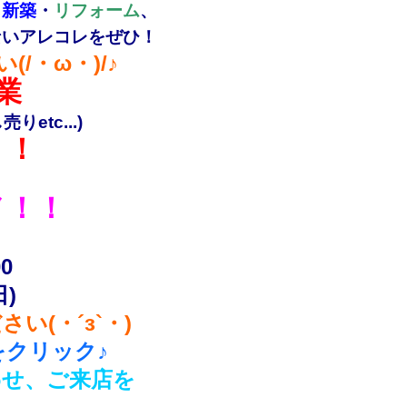
・
新築
・
リフォーム
、
ないアレコレをぜひ！
/・ω・)/♪
業
etc...)
！！
ノ！！
0
)
(・´з`・)
クリック♪
わせ、ご来店を