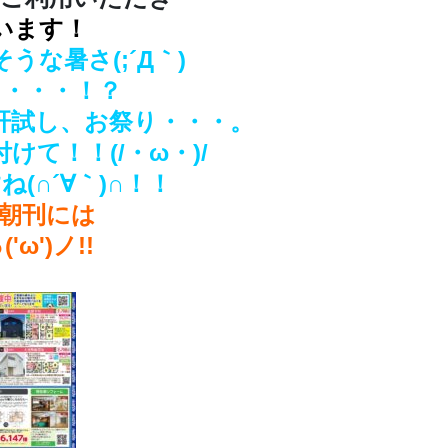
います！
な暑さ(;´Д｀)
・・・！？
肝試し、お祭り・・・。
て！！(/・ω・)/
(∩´∀｀)∩！！
報朝刊には
ω')ノ!!