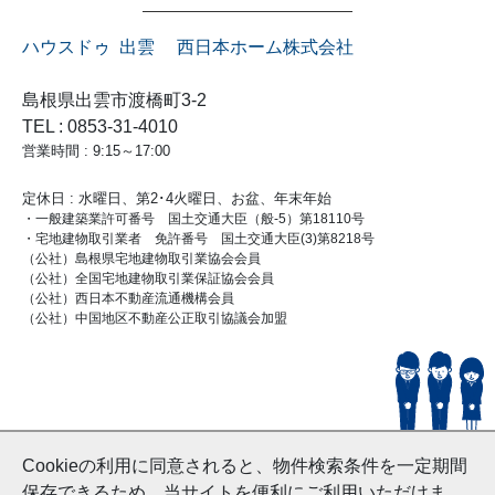
ハウスドゥ 出雲 西日本ホーム株式会社
島根県出雲市渡橋町3-2
TEL : 0853-31-4010
営業時間 : 9:15～17:00
定休日 : 水曜日、第2･4火曜日、お盆、年末年始
・一般建築業許可番号 国土交通大臣（般-5）第18110号
・宅地建物取引業者 免許番号 国土交通大臣(3)第8218号
（公社）島根県宅地建物取引業協会会員
（公社）全国宅地建物取引業保証協会会員
（公社）西日本不動産流通機構会員
（公社）中国地区不動産公正取引協議会加盟
© HouseDoIzumo
Cookieの利用に同意されると、物件検索条件を一定期間
and Nishinihon Home Co.ltd All Rights Reserved.
保存できるため、当サイトを便利にご利用いただけま