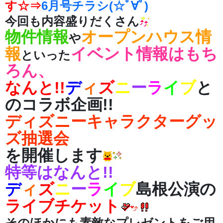
す☆⇒
6月号チラシ(☆ﾟ∀ﾟ)
今回も内容盛りだくさん
物件情報
オープンハウス情
や
報
イベント情報はもち
といった
ろん、
なんと!!
デ
ィ
ズ
ニ
ー
ラ
イ
ブ
と
のコラボ企画!!
ディズニー
キャラクターグッ
ズ抽選会
を開催します
特等はなんと!!
デ
ィ
ズ
ニ
ー
ラ
イ
ブ
島根公演の
ライブチケット
そのほかにも素敵なプレゼントをご用