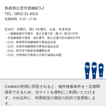
島根県出雲市渡橋町3-2
TEL : 0853-31-4010
営業時間 : 9:15～17:00
定休日 : 水曜日、第2･4火曜日、お盆、年末年始
・一般建築業許可番号 国土交通大臣（般-5）第18110号
・宅地建物取引業者 免許番号 国土交通大臣(3)第8218号
（公社）島根県宅地建物取引業協会会員
（公社）全国宅地建物取引業保証協会会員
（公社）西日本不動産流通機構会員
（公社）中国地区不動産公正取引協議会加盟
© HouseDoIzumo
Cookieの利用に同意されると、物件検索条件を一定期間
and Nishinihon Home Co.ltd All Rights Reserved.
保存できるため、当サイトを便利にご利用いただけま
す。それ以外に、利用状況の測定の目的で使用致しま
す。