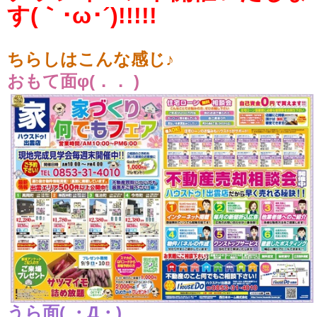
す(｀･ω･´)!!!!!
ちらしはこんな感じ♪
おもて面φ(．． )
うら面( ・Д・)