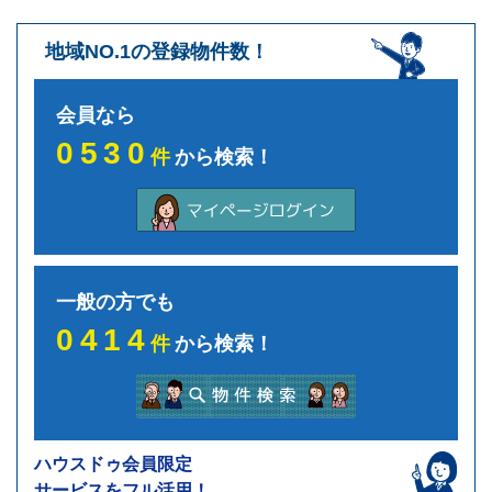
地域NO.1の登録物件数！
会員なら
0530
件
から検索！
一般の方でも
0414
件
から検索！
ハウスドゥ会員限定
サービスをフル活用！