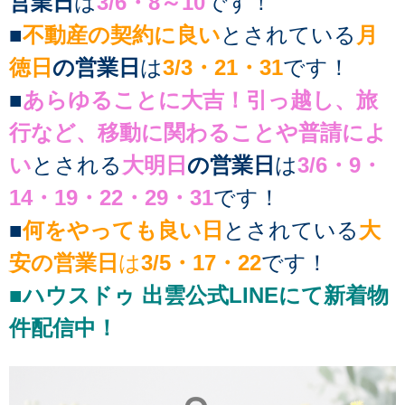
営業日
は
3/6・8～10
です！
■
不動産の契約に良い
とされている
月
徳日
の営業日
は
3/3・21・31
です！
■
あらゆることに大吉！引っ越し、旅
行など、移動に関わることや普請によ
い
とされる
大明日
の営業日
は
3/6・9・
14・19・22・29・31
です！
■
何をやっても良い日
とされている
大
安の営業日
は
3/5・17・22
です！
■ハウスドゥ 出雲公式LINEにて新着物
件配信中！