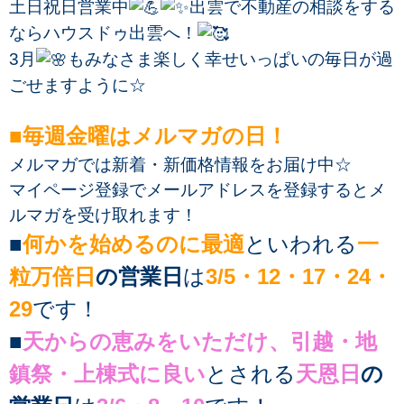
土日祝日営業中
出雲で不動産の相談をする
ならハウスドゥ出雲へ！
3月
もみなさま楽しく幸せいっぱいの毎日が過
ごせますように☆
■毎週金曜はメルマガの日！
メルマガでは新着・新価格情報をお届け中☆
マイページ登録でメールアドレスを登録するとメ
ルマガを受け取れます！
■
何かを始めるのに最適
といわれる
一
粒万倍日
の営業日
は
3/5・12・17・24・
29
です！
■
天からの恵みをいただけ、引越・地
鎮祭・上棟式に良い
とされる
天恩日
の