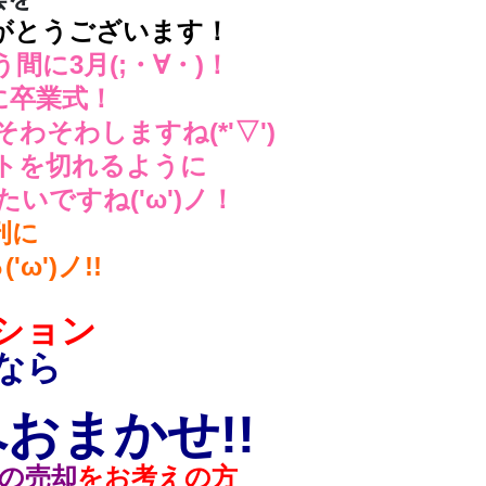
がとうございます！
間に3月(;・∀・)！
に卒業式！
そわしますね(*'▽')
トを切れるように
いですね('ω')ノ！
刊に
ω')ノ!!
ション
なら
おまかせ!!
の売却
をお考えの方