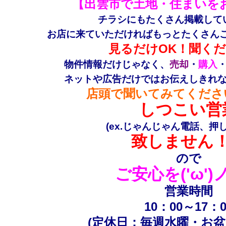
【出雲市で土地・住まいを
チラシにもたくさん掲載
して
お店に来ていただければもっとたくさんご紹
見るだけOK！聞くだ
物件情報だけじゃなく、
売却
・
購入
ネットや広告だけではお伝えしきれ
店頭で聞いてみてください(
しつこい営
(ex.じゃんじゃん電話、押し売り
致しません
ので
ご安心を('ω')
営業時間
10：00～17：0
(定休日：毎週水曜・お盆