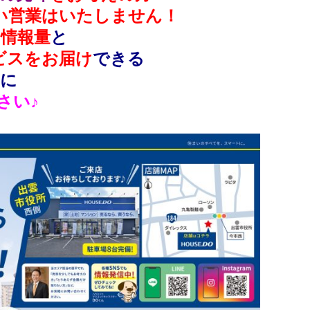
い営業はいたしません！
情報量
と
ビスをお届け
できる
に
さい♪