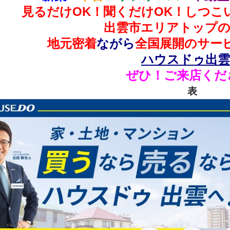
見るだけOK！聞くだけOK！しつこ
出雲市エリアトップの
地元密着
ながら
全国展開のサー
ハウスドゥ出雲
ぜひ！ご来店くだ
表