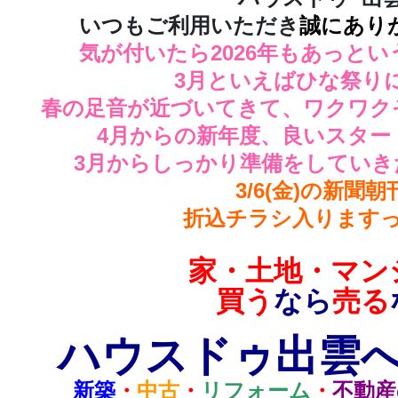
いつもご利用いただき
誠にあり
気が付いたら2026年もあっという
3月といえばひな祭り
春の足音が近づいてきて、ワクワクそわ
4月からの新年度、良いスター
3月からしっかり準備をしていきた
3/6(金)の新聞朝
折込チラシ入りますっ('
家・土地・マン
買う
なら
売る
ハウスドゥ出雲へ
新築
・
中古
・
リフォーム
・
不動産