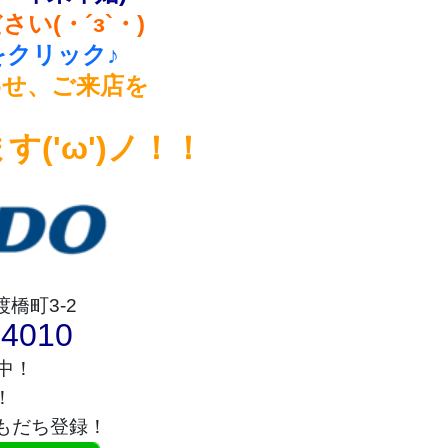
(・´з`・)
クリック♪
わせ、ご来店を
、
('ω')ノ！！
渡橋町3-2
4010
集中！
！
もだち登録！