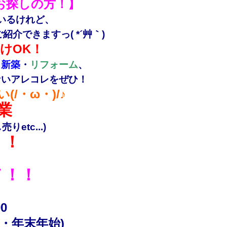
お探しの方！】
いるけれど、
介できますっ( *´艸｀)
けOK！
・
新築
・
リフォーム
、
ないアレコレをぜひ！
/・ω・)/♪
業
etc...)
！！
ノ！！
0
・年末年始)