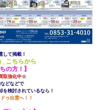
選して掲載！
) _こちらから
ちの方！】
買取強化中☆
婚などなどで
却を検討されているなら！
スドゥ出雲へ！！