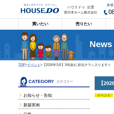
来場
ハウスドゥ 出雲
0
西日本ホーム株式会社
買いたい
売りたい
News
TOP
>
イベント
>
【2026年3月】3/6(金)に折込チラシ入ります☆
CATEGORY
カテゴリー
【20
お知らせ・告知
イベント
新築実例