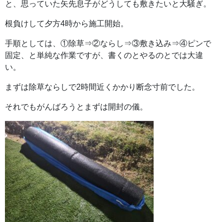
と、思っていた矢先息子がどうしても敷きたいと大騒ぎ。
根負けして夕方4時から施工開始。
手順としては、①除草⇒②ならし⇒③敷き込み⇒④ピンで
固定、と単純な作業ですが、書くのとやるのとでは大違
い。
まずは除草ならしで2時間近くかかり断念寸前でした。
それでもがんばろうとまずは開封の儀。