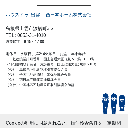
ハウスドゥ 出雲 西日本ホーム株式会社
島根県出雲市渡橋町3-2
TEL : 0853-31-4010
営業時間 : 9:15～17:00
定休日 : 水曜日、第2･4火曜日、お盆、年末年始
・一般建築業許可番号 国土交通大臣（般-5）第18110号
・宅地建物取引業者 免許番号 国土交通大臣(3)第8218号
（公社）島根県宅地建物取引業協会会員
（公社）全国宅地建物取引業保証協会会員
（公社）西日本不動産流通機構会員
（公社）中国地区不動産公正取引協議会加盟
© HouseDoIzumo
Cookieの利用に同意されると、物件検索条件を一定期間
and Nishinihon Home Co.ltd All Rights Reserved.