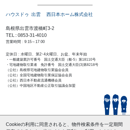
ハウスドゥ 出雲 西日本ホーム株式会社
島根県出雲市渡橋町3-2
TEL : 0853-31-4010
営業時間 : 9:15～17:00
定休日 : 水曜日、第2･4火曜日、お盆、年末年始
・一般建築業許可番号 国土交通大臣（般-5）第18110号
・宅地建物取引業者 免許番号 国土交通大臣(3)第8218号
（公社）島根県宅地建物取引業協会会員
（公社）全国宅地建物取引業保証協会会員
（公社）西日本不動産流通機構会員
（公社）中国地区不動産公正取引協議会加盟
© HouseDoIzumo
Cookieの利用に同意されると、物件検索条件を一定期間
and Nishinihon Home Co.ltd All Rights Reserved.