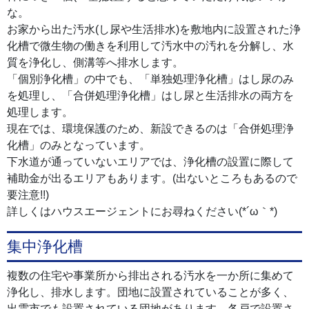
な。
お家から出た汚水(し尿や生活排水)を敷地内に設置された浄
化槽で微生物の働きを利用して汚水中の汚れを分解し、水
質を浄化し、側溝等へ排水します。
「個別浄化槽」の中でも、「単独処理浄化槽」はし尿のみ
を処理し、「合併処理浄化槽」はし尿と生活排水の両方を
処理します。
現在では、環境保護のため、新設できるのは「合併処理浄
化槽」のみとなっています。
下水道が通っていないエリアでは、浄化槽の設置に際して
補助金が出るエリアもあります。(出ないところもあるので
要注意!!)
詳しくはハウスエージェントにお尋ねください(*´ω｀*)
集中浄化槽
複数の住宅や事業所から排出される汚水を一か所に集めて
浄化し、排水します。団地に設置されていることが多く、
出雲市でも設置されている団地があります。各戸で設置さ