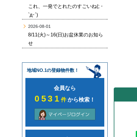
これ、一発でとれたのすごいね(; ･
`д･´)
2026-08-01
8/11(火)～16(日)お盆休業のお知ら
せ
地域NO.1の登録物件数！
会員なら
0531
件
から検索！