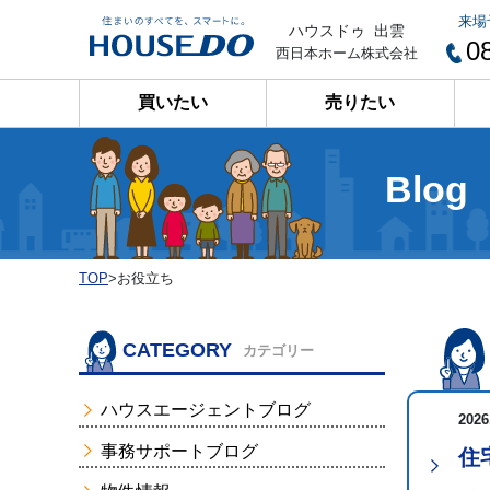
来場
ハウスドゥ 出雲
0
西日本ホーム株式会社
買いたい
売りたい
Blog
TOP
>
お役立ち
CATEGORY
カテゴリー
ハウスエージェントブログ
2026
事務サポートブログ
住