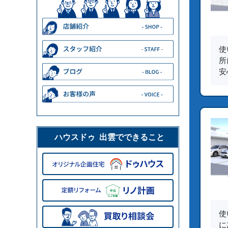
使
所
安
ハウスドゥ 出雲でできること
使
に