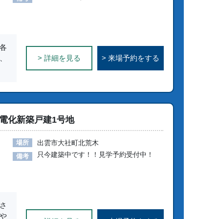
各
、
> 詳細を見る
> 来場予約をする
電化新築戸建1号地
場所
出雲市大社町北荒木
只今建築中です！！見学予約受付中！
備考
さ
や