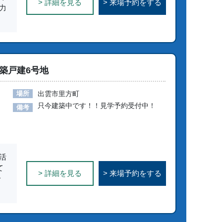
> 詳細を見る
> 来場予約をする
力
築戸建6号地
場所
出雲市里方町
只今建築中です！！見学予約受付中！
備考
活
て
> 詳細を見る
> 来場予約をする
で