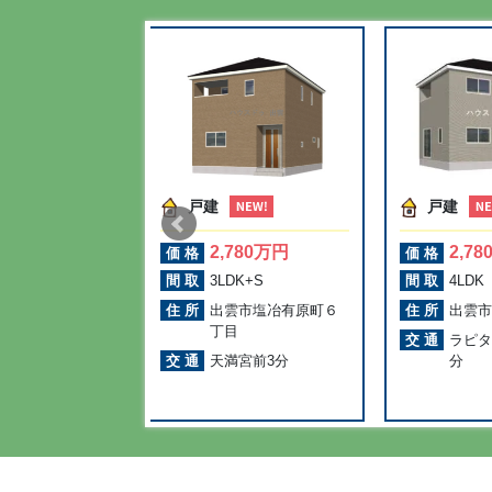
戸建
戸建
880万円
2,780万円
2,7
価格
価格
K
間取
3LDK+S
間取
4LDK
市塩冶有原町６
住所
出雲市塩冶有原町６
住所
出雲市
丁目
交通
ラピタ
宮前3分
交通
天満宮前3分
分