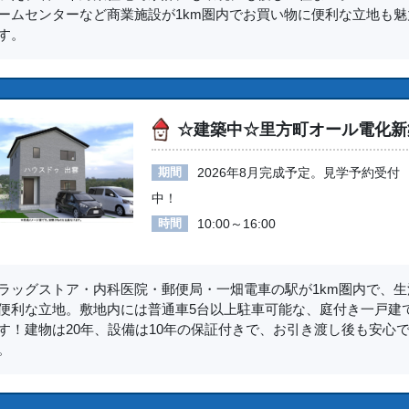
ームセンターなど商業施設が1km圏内でお買い物に便利な立地も魅
す。
☆建築中☆里方町オール電化新
期間
2026年8月完成予定。見学予約受付
中！
時間
10:00～16:00
ラッグストア・内科医院・郵便局・一畑電車の駅が1km圏内で、生
便利な立地。敷地内には普通車5台以上駐車可能な、庭付き一戸建
す！建物は20年、設備は10年の保証付きで、お引き渡し後も安心
。