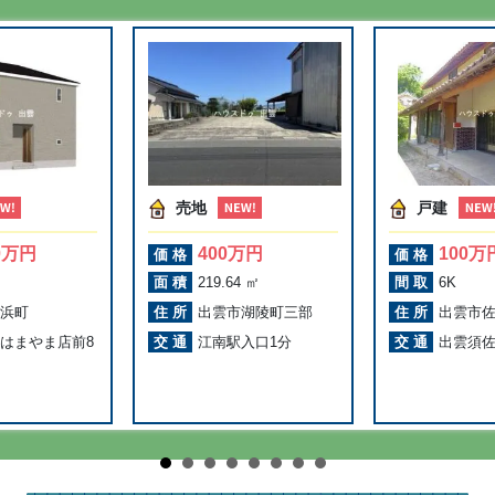
売地
戸建
80万円
400万円
100万
価格
価格
面積
219.64 ㎡
間取
6K
浜町
住所
出雲市湖陵町三部
住所
出雲市
はまやま店前8
交通
江南駅入口1分
交通
出雲須佐