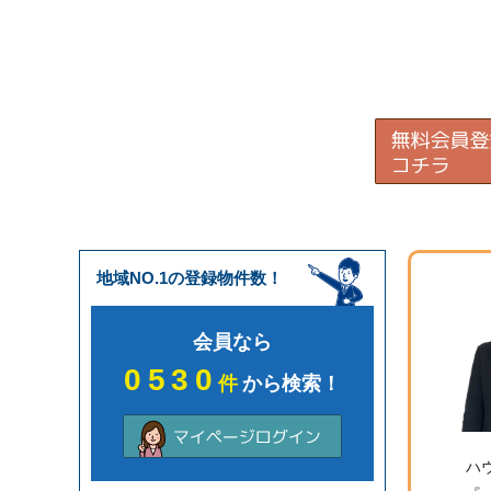
地域NO.1の登録物件数！
会員なら
0530
件
から検索！
ハ