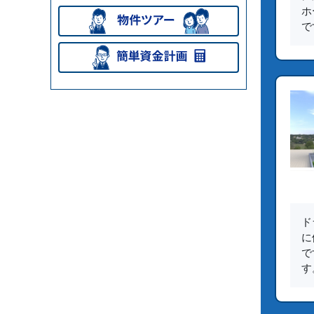
ホ
で
ド
に
で
す