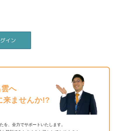
出雲へ
に
来ませんか!?
なたを、全力でサポートいたします。