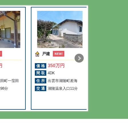
戸建
戸建
円
350万円
480万円
価格
価格
間取
4DK
間取
6DK
佐田町一窪田
住所
出雲市湖陵町差海
住所
出雲市平
98分
交通
湖陵温泉入口11分
交通
図書館前2