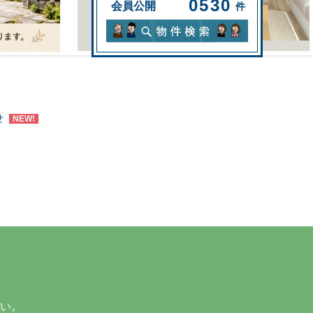
0530
会員公開
件
せ
NEW!
い。