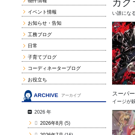
カグ
物件情報
イベント情報
い誰にな
お知らせ・告知
工務ブログ
日常
子育てブログ
コーディネーターブログ
お役立ち
スーパー
ARCHIVE
アーカイブ
イージが銃
2026 年
2026年8月
(5)
2026年7月
(16)