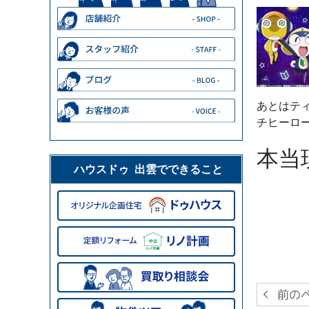
あとはテ
チヒーロ
本当
ハウスドゥ 出雲でできること