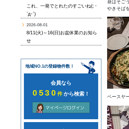
昼はそご
これ、一発でとれたのすごいね(; ･
やきそば
`д･´)
2026-08-01
8/11(火)～16(日)お盆休業のお知ら
せ
地域NO.1の登録物件数！
会員なら
0530
件
から検索！
ベースヤ