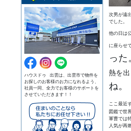
次男が遠
でした。
他の日は
に座らせ
った
熱を出
ハウスドゥ 出雲は、出雲市で物件を
お探しのお客様のお力になれるよう、
ね。
社員一同、全力でお客様のサポートを
させていただきます！！
ここ最近
図鑑で世
軍曹では
人気が再