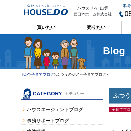
来場
ハウスドゥ 出雲
0
西日本ホーム株式会社
買いたい
売りたい
Blog
TOP
>
子育てブログ
>
ふつうの話84～子育てブログ～
CATEGORY
カテゴリー
ふつう
ハウスエージェントブログ
子育てブロ
事務サポートブログ