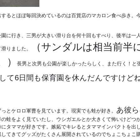
出するとほぼ毎回決めているのは百貨店のマカロン食べ歩き。
公園に行き、三男が大きい滑り台を何十回もすべり、後半は一
（サンダルは相当前半
て滑りました。
。）
長男と次男も公園が楽しかったらしく、また行く！と
して6日間も保育園を休んだんですけど
あ彼ら
ずっとケロロ軍曹を見ています。現実でも蛙が好き。
界の蛙をよく見ていたし、ウシガエルとか大きくて怖いけどつ
特にタママが好きです。嫉妬でキレるとタママインパクトを出
燃してきてグッズがたくさん展開されているのでちょこちょこ