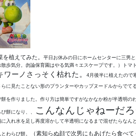
菜を植えてみた。
平日お休みの日にホームセンターに三男と
お散歩気分。勿論保育園はやる気満々エスケープです。）トマ
キワーノさっそく枯れた。
4月後半に植えたので
さらに見たことない形のプランターやカップヌードルからでて
び餅を作りました。作り方は簡単ですがなかなか粉が半透明の
こんなんじゃねーだろ
らび餅になり、、
鍋に入れ水を足し再度溶かして半透明になるまで混ぜたらなん
（素知らぬ顔で次男にもあげたら食べて
んとわらび餅。