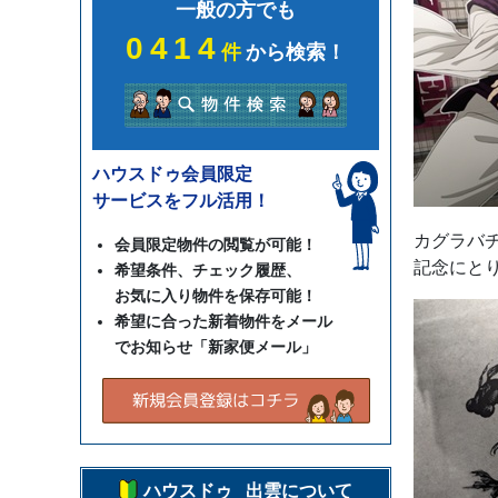
一般の方でも
0414
件
から検索！
ハウスドゥ会員限定
サービスをフル活用！
カグラバ
会員限定物件の閲覧が可能！
記念にと
希望条件、チェック履歴、
お気に入り物件を保存可能！
希望に合った新着物件をメール
でお知らせ「新家便メール」
ハウスドゥ 出雲について