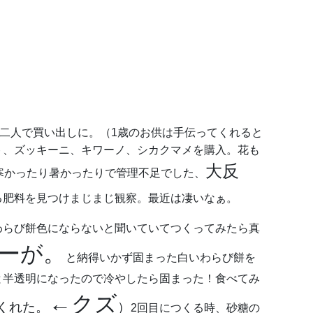
二人で買い出しに。（1歳のお供は手伝ってくれると
ト、ズッキーニ、キワーノ、シカクマメを購入。花も
大反
寒かったり暑かったりで管理不足でした、
る肥料を見つけまじまじ観察。最近は凄いなぁ。
わらび餅色にならないと聞いていてつくってみたら真
ーが。
と納得いかず固まった白いわらび餅を
と半透明になったので冷やしたら固まった！食べてみ
←クズ
くれた。
）
2回目につくる時、砂糖の