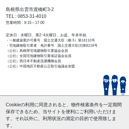
島根県出雲市渡橋町3-2
TEL : 0853-31-4010
営業時間 : 9:15～17:00
定休日 : 水曜日、第2･4火曜日、お盆、年末年始
・一般建築業許可番号 国土交通大臣（般-5）第18110号
・宅地建物取引業者 免許番号 国土交通大臣(3)第8218号
（公社）島根県宅地建物取引業協会会員
（公社）全国宅地建物取引業保証協会会員
（公社）西日本不動産流通機構会員
（公社）中国地区不動産公正取引協議会加盟
© HouseDoIzumo
Cookieの利用に同意されると、物件検索条件を一定期間
and Nishinihon Home Co.ltd All Rights Reserved.
保存できるため、当サイトを便利にご利用いただけま
す。それ以外に、利用状況の測定の目的で使用致しま
す。