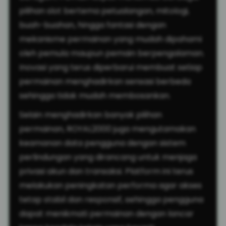
pilihan slot bertema petualangan, mitologi,
buah-buahan, hingga fantasi dengan
mekanisme permainan yang mudah dipahami
oleh pemula maupun pemain berpengalaman.
Inovasi yang terus diperbarui membuat setiap
permainan menghadirkan sensasi berbeda
sehingga tidak mudah membosankan.
Selain menghadirkan banyak pilihan
permainan, ROYAL2000 juga mengutamakan
keamanan data pengguna dengan sistem
perlindungan yang dirancang untuk menjaga
privasi akun dan transaksi. Platform ini terus
melakukan peningkatan performa agar akses
tetap stabil dan responsif, sehingga pengguna
dapat menikmati permainan dengan lancar