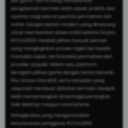
slot gacor hari ini yang menawarkan
pengalaman bermain lebih cepat, praktis, dan
nyaman bagi seluruh pecinta permainan slot
online. Dengan sistem modern yang dirancang
untuk memberikan akses stabil selama 24 jam,
ROYAL2000 menjadi pilihan banyak pemain
yang menginginkan proses registrasi mudah,
transaksi cepat, serta koleksi permainan dari
provider populer dalam satu platform.
Beragam pilihan game dengan tema menarik,
fitur bonus interaktif, serta tampilan yang
responsif membuat aktivitas bermain menjadi
lebih menyenangkan di berbagai perangkat,
baik desktop maupun smartphone.
Sebagai situs yang mengutamakan
kenyamanan pengguna, ROYAL2000