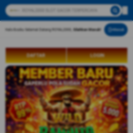
Halo Bosku Selamat Datang ROYAL2000,
Silahkan Masuk!
Masuk
DAFTAR
LOGIN