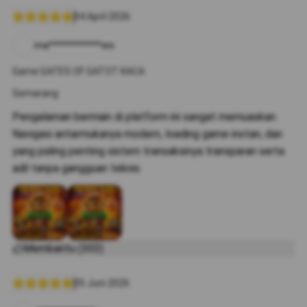
04 April 2026
ma***********ws
Game:GATES OF GATOT KACA
Semarang
Pengalaman bermain di platform ini sangat memuaskan.
Navigasi antarmukanya modern, loading game instan, dan
yang paling penting sistem transaksinya transparan serta
adil tanpa gangguan teknis.
Membantu (303)
05 Juni 2026