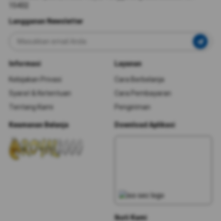
15432
Langganan Newsletter
Informasi
Layanan
Kebijakan Privasi
Cara Berbelanja
Syarat & Ketentuan
Cara Pembayaran
Tentang Kami
Pengiriman
Keamanan Belanja
Download Aplikasi
Ikuti Kami