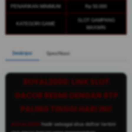
PENARIKAN MINIMUM
Rp 50.000
SLOT GAMPANG
KATEGORI GAME
MAXWIN
Deskripsi
Spesifikasi
ROYAL2000: LINK SLOT
GACOR RESMI DENGAN RTP
PALING TINGGI HARI INI!
ROYAL2000
hadir sebagai situs daftar terkini