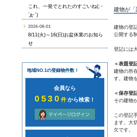
これ、一発でとれたのすごいね(; ･
建物が「
`д･´)
2026-08-01
建物の登
公開する
8/11(火)～16(日)お盆休業のお知ら
せ
登記には
＜表題登
地域NO.1の登録物件数！
建物の所
す。建物
会員なら
＜保存登
0530
件
から検索！
その建物
この登記
ます。大
欠です。