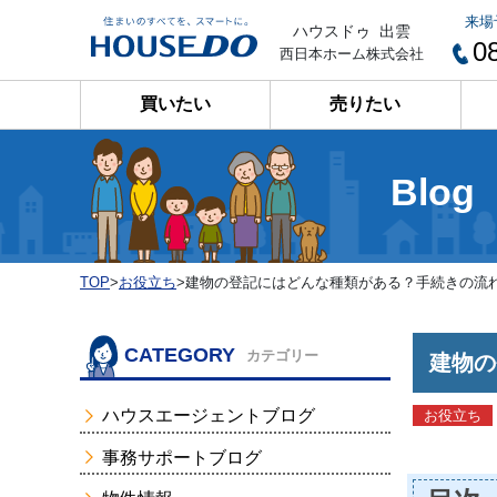
来場
ハウスドゥ 出雲
0
西日本ホーム株式会社
買いたい
売りたい
Blog
TOP
>
お役立ち
>
建物の登記にはどんな種類がある？手続きの流
CATEGORY
カテゴリー
建物の
ハウスエージェントブログ
お役立ち
事務サポートブログ