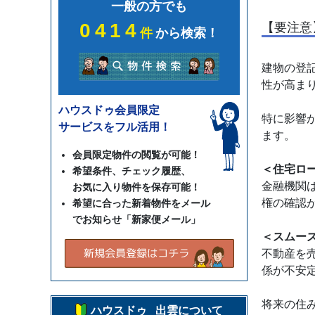
一般の方でも
0414
【要注意
件
から検索！
建物の登
性が高ま
ハウスドゥ会員限定
特に影響
サービスをフル活用！
ます。
会員限定物件の閲覧が可能！
＜住宅ロ
希望条件、チェック履歴、
金融機関
お気に入り物件を保存可能！
権の確認
希望に合った新着物件をメール
でお知らせ「新家便メール」
＜スムー
不動産を
係が不安
将来の住
ハウスドゥ 出雲について