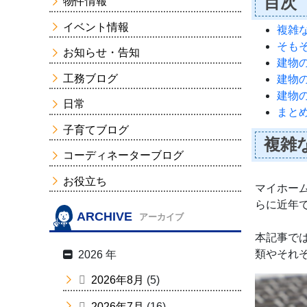
目次
物件情報
イベント情報
複雑
そも
お知らせ・告知
建物
工務ブログ
建物
建物
日常
まと
子育てブログ
複雑
コーディネーターブログ
お役立ち
マイホー
らに近年
ARCHIVE
アーカイブ
本記事では
類やそれ
2026 年
2026年8月
(5)
2026年7月
(16)