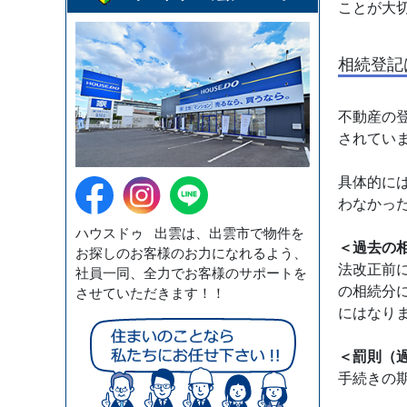
ことが大
相続登記
不動産の
されてい
具体的には
わなかっ
ハウスドゥ 出雲は、出雲市で物件を
＜過去の
お探しのお客様のお力になれるよう、
法改正前
社員一同、全力でお客様のサポートを
の相続分に
させていただきます！！
にはなり
＜罰則（
手続きの