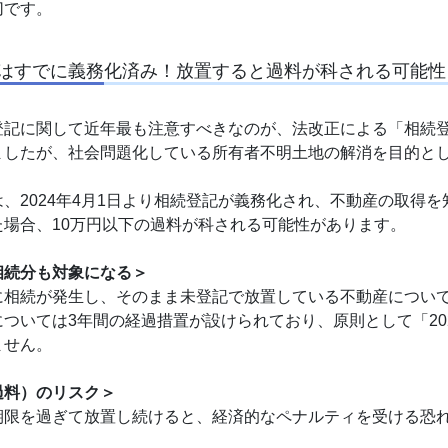
切です。
はすでに義務化済み！放置すると過料が科される可能性
登記に関して近年最も注意すべきなのが、法改正による「相続
ましたが、社会問題化している所有者不明土地の解消を目的と
、2024年4月1日より相続登記が義務化され、不動産の取得
た場合、10万円以下の過料が科される可能性があります。
相続分も対象になる＞
に相続が発生し、そのまま未登記で放置している不動産につい
ついては3年間の経過措置が設けられており、原則として「20
ません。
過料）のリスク＞
期限を過ぎて放置し続けると、経済的なペナルティを受ける恐