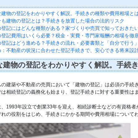
な建物の登記をわかりやすく解説。手続きの種類や費用相場と
そも建物の登記とは？手続きを放置した場合の法的リスク
の登記にはどんな種類がある？家づくりや売買で知っておきたい
の登記費用はいくら必要？税金・実費・専門家報酬の相場を徹
の登記はどう進める？手続きの流れ・必要書類と「自分で行う
め：不動産の状況に合わせた登記手続きで、安心できる将来設
な建物の登記をわかりやすく解説。手続
ムの建築や不動産の売買において「建物の登記」は必須の手続
では相続登記の義務化も始まり、登記手続きに対する重要性は
、1993年設立で創業33年を迎え、相続診断士などの有資格
ぞれの役割をはじめ、手続きにかかる期間や費用相場について