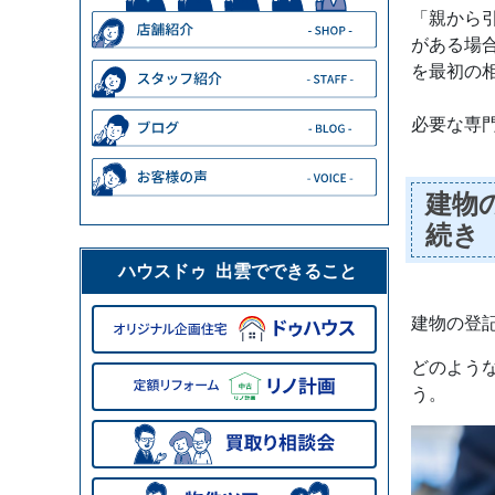
「親から
がある場
を最初の
必要な専
建物
続き
ハウスドゥ 出雲でできること
建物の登
どのよう
う。