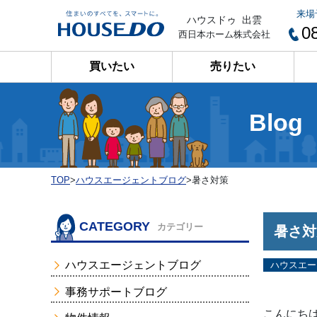
来場
ハウスドゥ 出雲
0
西日本ホーム株式会社
買いたい
売りたい
Blog
TOP
>
ハウスエージェントブログ
>
暑さ対策
CATEGORY
カテゴリー
暑さ対
ハウスエージェントブログ
ハウスエー
事務サポートブログ
こんにち