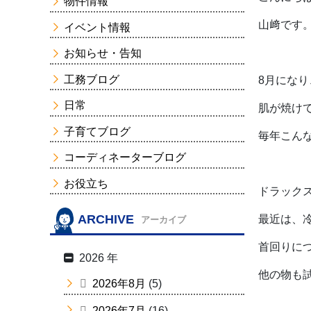
物件情報
山﨑です
イベント情報
お知らせ・告知
工務ブログ
8月にな
日常
肌が焼け
子育てブログ
毎年こん
コーディネーターブログ
お役立ち
ドラック
ARCHIVE
最近は、
アーカイブ
首回りに
2026 年
他の物も
2026年8月
(5)
2026年7月
(16)