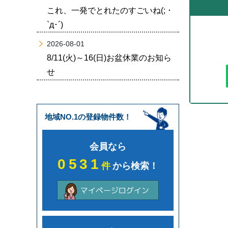
これ、一発でとれたのすごいね(; ･
`д･´)
2026-08-01
8/11(火)～16(日)お盆休業のお知ら
せ
地域NO.1の登録物件数！
会員なら
0531
件
から検索！