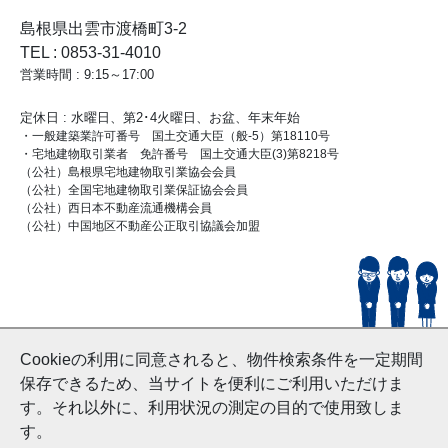
島根県出雲市渡橋町3-2
TEL : 0853-31-4010
営業時間 : 9:15～17:00
定休日 : 水曜日、第2･4火曜日、お盆、年末年始
・一般建築業許可番号 国土交通大臣（般-5）第18110号
・宅地建物取引業者 免許番号 国土交通大臣(3)第8218号
（公社）島根県宅地建物取引業協会会員
（公社）全国宅地建物取引業保証協会会員
（公社）西日本不動産流通機構会員
（公社）中国地区不動産公正取引協議会加盟
© HouseDoIzumo
Cookieの利用に同意されると、物件検索条件を一定期間
and Nishinihon Home Co.ltd All Rights Reserved.
保存できるため、当サイトを便利にご利用いただけま
す。それ以外に、利用状況の測定の目的で使用致しま
す。