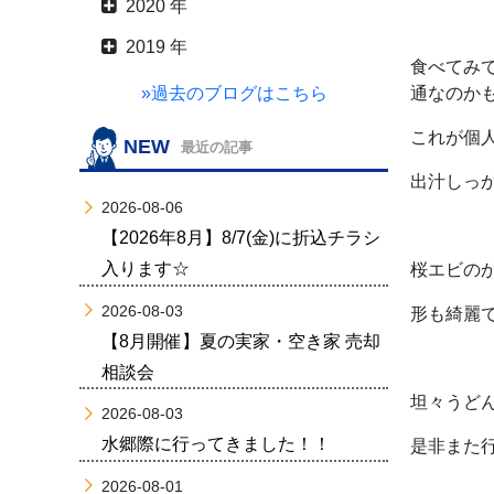
2020 年
2019 年
食べてみ
»過去のブログはこちら
通なのか
これが個
NEW
最近の記事
出汁しっ
2026-08-06
【2026年8月】8/7(金)に折込チラシ
入ります☆
桜エビの
2026-08-03
形も綺麗
【8月開催】夏の実家・空き家 売却
相談会
坦々うど
2026-08-03
水郷際に行ってきました！！
是非また行
2026-08-01