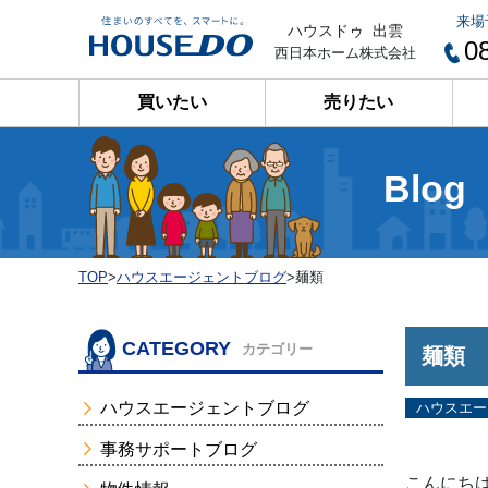
来場
ハウスドゥ 出雲
0
西日本ホーム株式会社
買いたい
売りたい
Blog
TOP
>
ハウスエージェントブログ
>
麺類
CATEGORY
カテゴリー
麺類
ハウスエージェントブログ
ハウスエー
事務サポートブログ
こんにち