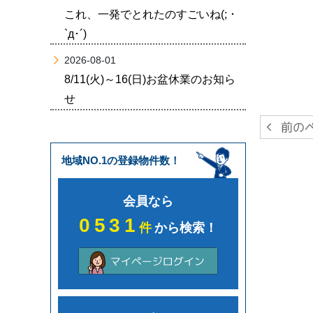
これ、一発でとれたのすごいね(; ･
`д･´)
2026-08-01
8/11(火)～16(日)お盆休業のお知ら
せ
地域NO.1の登録物件数！
会員なら
0531
件
から検索！