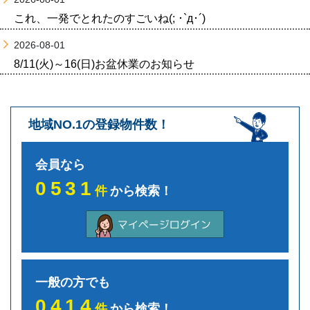
これ、一発でとれたのすごいね(; ･`д･´)
2026-08-01
8/11(火)～16(日)お盆休業のお知らせ
地域NO.1の登録物件数！
会員なら
0531
件
から検索！
一般の方でも
0414
件
から検索！