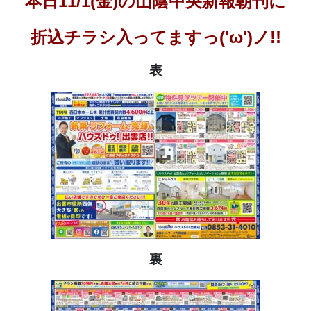
本日11/1(金)の山陰中央新報朝刊に
折込チラシ入ってますっ('ω')ノ!!
表
裏