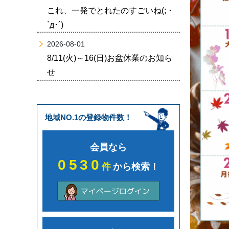
これ、一発でとれたのすごいね(; ･
`д･´)
2026-08-01
8/11(火)～16(日)お盆休業のお知ら
せ
地域NO.1の登録物件数！
会員なら
0530
件
から検索！