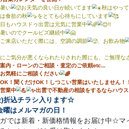
暑い
お天気の良い日が続いてます
秋はやって
は食欲の秋
をとても心待ちにしています
日もハウスドゥ出雲は元気に営業中
!!
暑いのでクールビズ継続中
ご来店いただく際には、空調の調節
、お飲み物
にご気分が悪くなられたりされた際にも、ご無理な
案内・ローンのご相談・査定のご依頼etc...
お気軽にご相談ください
OK！聞くだけOK！しつこい営業はいたしません！
営業中
出雲で不動産の相談をするならハウス
(金)折込チラシ入ります☆
金曜はメルマガの日！
ガでは新着・新価格情報をお届け中☆マ