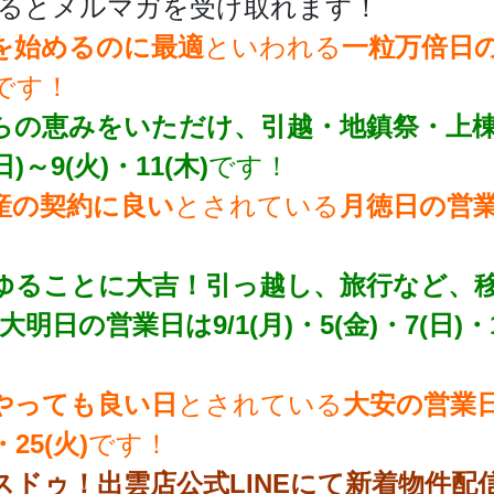
るとメルマガを受け取れます！
を始めるのに最適
といわれる
一粒万倍日の営
です！
らの恵みをいただけ、引越・地鎮祭・上
日)～9(火)・11(木)
です！
産の契約に良い
とされている
月徳日の営業日は
ゆることに大吉！引っ越し、旅行など、
大明日の営業日は9/1(月)・5(金)・7(日)・12
やっても良い日
とされている
大安の営業日は
・25(火)
です！
スドゥ！出雲店公式LINEにて新着物件配