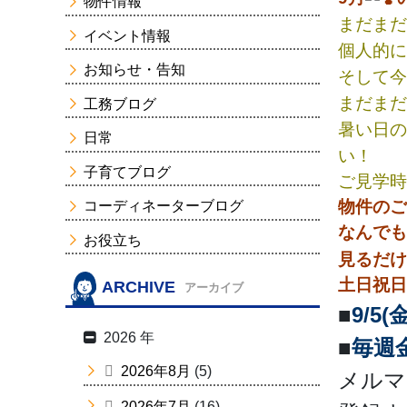
物件情報
まだまだ
イベント情報
個人的に
お知らせ・告知
そして今
まだまだ
工務ブログ
暑い日の
日常
い！
子育てブログ
ご見学時
物件のご
コーディネーターブログ
なんでも
お役立ち
見るだけ
土日祝日
ARCHIVE
アーカイブ
■
9/5
2026 年
■
毎週
2026年8月
(5)
メルマ
2026年7月
(16)