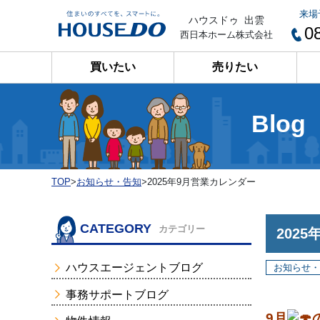
来場
ハウスドゥ 出雲
0
西日本ホーム株式会社
買いたい
売りたい
Blog
TOP
>
お知らせ・告知
>
2025年9月営業カレンダー
CATEGORY
カテゴリー
202
ハウスエージェントブログ
お知らせ・
事務サポートブログ
9月