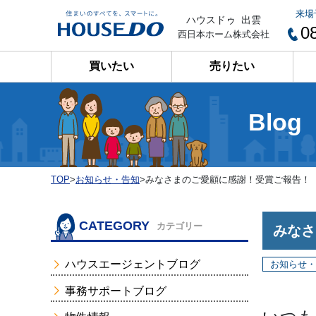
来場
ハウスドゥ 出雲
0
西日本ホーム株式会社
買いたい
売りたい
Blog
TOP
>
お知らせ・告知
>
みなさまのご愛顧に感謝！受賞ご報告！
CATEGORY
カテゴリー
みなさ
ハウスエージェントブログ
お知らせ・
事務サポートブログ