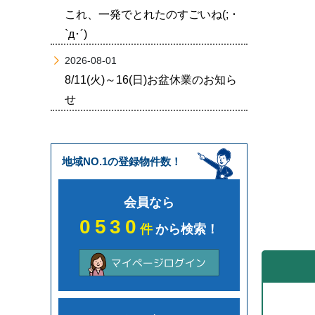
これ、一発でとれたのすごいね(; ･
`д･´)
2026-08-01
8/11(火)～16(日)お盆休業のお知ら
せ
地域NO.1の登録物件数！
会員なら
0530
件
から検索！