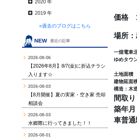
2020 年
2019 年
価格 1
»過去のブログはこちら
場所：
NEW
最近の記事
一畑電車北
2026-08-06
ゆめタウン
【2026年8月】8/7(金)に折込チラシ
土地面積 公簿
入ります☆
建物延面積:1
2026-08-03
構造：木造
【8月開催】夏の実家・空き家 売却
間取り
相談会
築年月 
2026-08-03
車普通
水郷際に行ってきました！！
2026-08-01