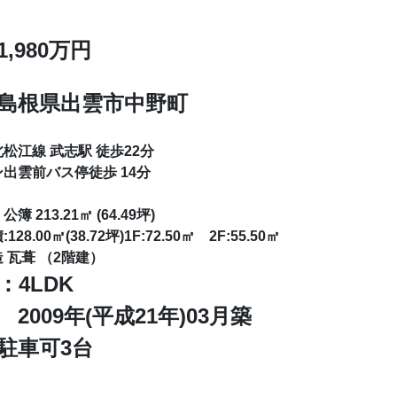
,980万円
島根県出雲市中野町
松江線 武志駅 徒歩22分
出雲前バス停徒歩 14分
 213.21㎡ (64.49坪)
28.00㎡(38.72坪)1F:72.50㎡ 2F:55.50㎡
 瓦葺 （2階建）
：4LDK
2009年(平成21年)03月築
駐車可3台