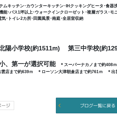
テムキッチン･カウンターキッチン･IHクッキングヒータ･食器
機能･バス1坪以上･ウォークインクローゼット･複層ガラス･モ
･電気･トイレ2カ所･田園風景･南庭･全居室収納
陽小学校(約1511m) 第三中学校(約129
小、第一が選択可能
＊スーパーナカノまで約408ｍ
雲店まで約639ｍ ＊ローソン大津朝倉店まで約761ｍ ＊