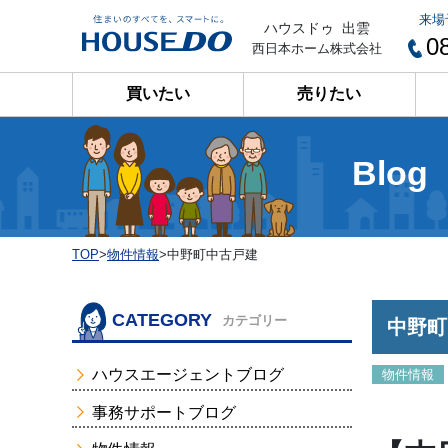
来場
ハウスドゥ 出雲
0
西日本ホーム株式会社
買いたい
売りたい
Blog
TOP
>
物件情報
>
中野町中古戸建
CATEGORY
カテゴリー
中野町
ハウスエージェントブログ
物件情報
事務サポートブログ