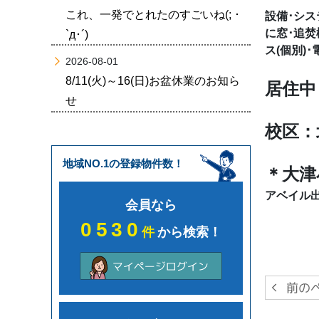
これ、一発でとれたのすごいね(; ･
設備･シス
に窓･追焚
`д･´)
ス(個別)
2026-08-01
8/11(火)～16(日)お盆休業のお知ら
居住中
せ
校区：北
地域NO.1の登録物件数！
＊大津
アベイル出
会員なら
0530
件
から検索！