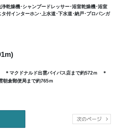
洗浄乾燥機･シャンプードレッサー･浴室乾燥機･浴室
ニタ付インターホン･上水道･下水道･納戸･プロパンガ
1m)
 ＊マクドナルド出雲バイパス店まで約572ｍ ＊
出雲朝倉郵便局まで約765ｍ