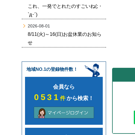
これ、一発でとれたのすごいね(; ･
`д･´)
2026-08-01
8/11(火)～16(日)お盆休業のお知ら
せ
地域NO.1の登録物件数！
会員なら
0531
件
から検索！