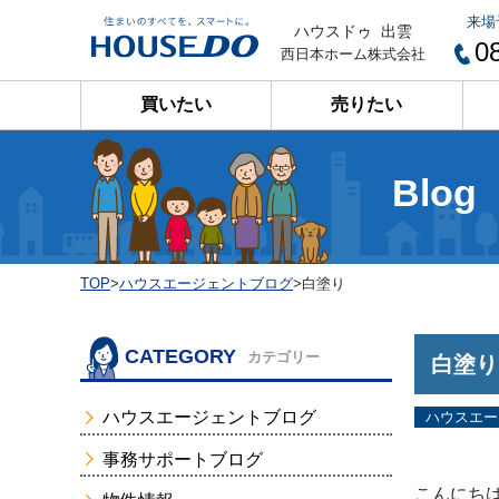
来場
ハウスドゥ 出雲
0
西日本ホーム株式会社
買いたい
売りたい
Blog
TOP
>
ハウスエージェントブログ
>
白塗り
CATEGORY
カテゴリー
白塗り
ハウスエージェントブログ
ハウスエー
事務サポートブログ
こんにち