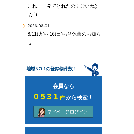
これ、一発でとれたのすごいね(; ･
`д･´)
2026-08-01
8/11(火)～16(日)お盆休業のお知ら
せ
地域NO.1の登録物件数！
会員なら
0531
件
から検索！