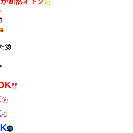
スが断然オトク
た
OK
K
K
K