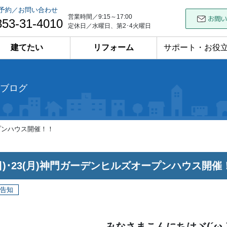
予約／お問い合わせ
営業時間／9:15～17:00
853-31-4010
定休日／水曜日、第2･4火曜日
建てたい
リフォーム
サポート・お役
ブログ
オープンハウス開催！！
2(日)･23(月)神門ガーデンヒルズオープンハウス開催
告知
みなさまこんにちはヾ(´ω｀