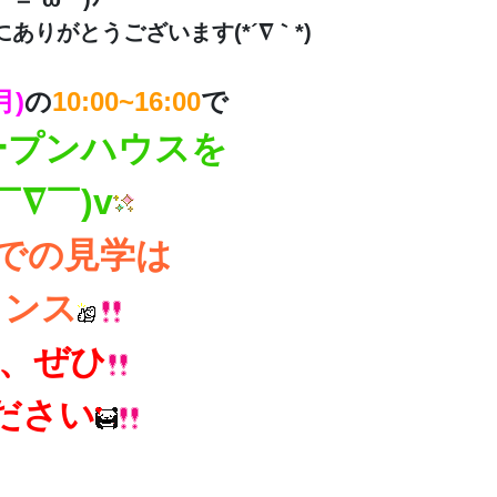
りがとうございます(*´∇｀*)
月)
の
10:00~16:00
で
ープンハウスを
∇￣)v
での見学は
ャンス
、ぜひ
ださい