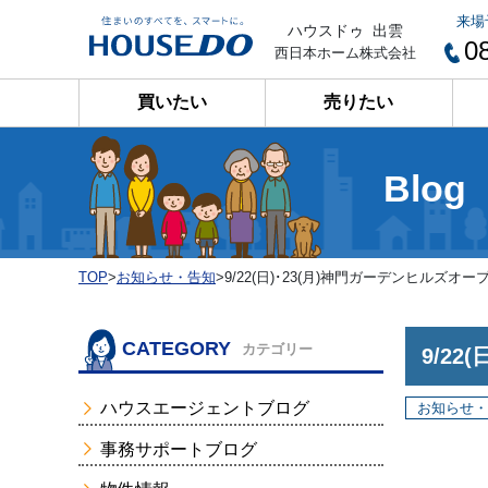
来場
ハウスドゥ 出雲
0
西日本ホーム株式会社
買いたい
売りたい
Blog
TOP
>
お知らせ・告知
>
9/22(日)･23(月)神門ガーデンヒルズ
CATEGORY
カテゴリー
9/2
ハウスエージェントブログ
お知らせ・
事務サポートブログ