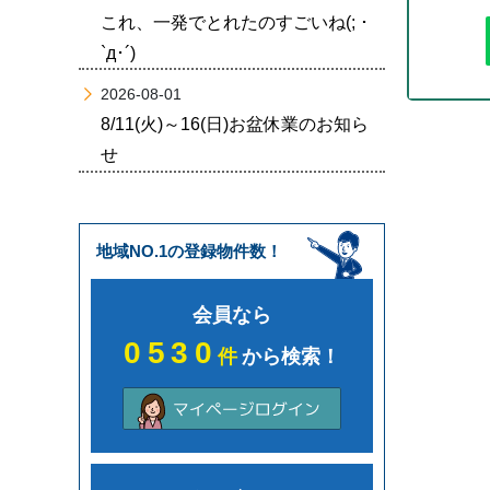
これ、一発でとれたのすごいね(; ･
`д･´)
2026-08-01
8/11(火)～16(日)お盆休業のお知ら
せ
地域NO.1の登録物件数！
会員なら
0530
件
から検索！