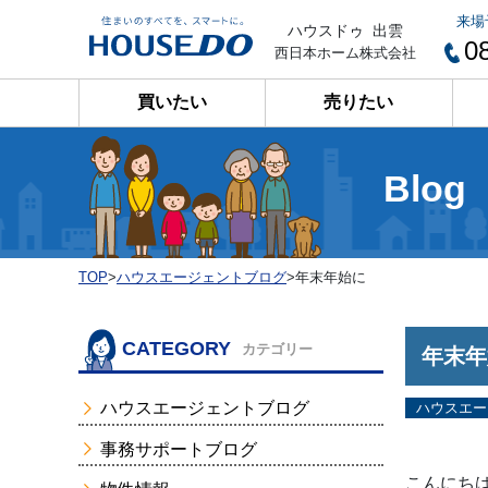
来場
ハウスドゥ 出雲
0
西日本ホーム株式会社
買いたい
売りたい
Blog
TOP
>
ハウスエージェントブログ
>
年末年始に
CATEGORY
カテゴリー
年末年
ハウスエージェントブログ
ハウスエー
事務サポートブログ
こんにち