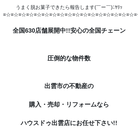
うまく脱お菓子できたら報告します(￣ー￣)ﾆﾔﾘｯ
≡☆≡☆≡☆≡☆≡☆≡☆≡☆≡☆≡☆≡☆≡☆≡☆≡☆≡☆≡☆≡☆≡☆≡
全国630店舗展開中!!安心の全国チェーン
圧倒的な物件数
出雲市の不動産の
購入・売却・リフォームなら
ハウスドゥ出雲店にお任せ下さい!!