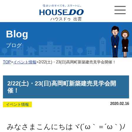
ハウスドゥ 出雲
Blog
ブログ
TOP
>
イベント情報
>
2/22(土)・23(日)高岡町新築建売見学会開催！
2/22(土)・23(日)高岡町新築建売見学会開
催！
2020.02.16
イベント情報
みなさまこんにちはヾ(´ω｀＝´ω｀)ﾉ