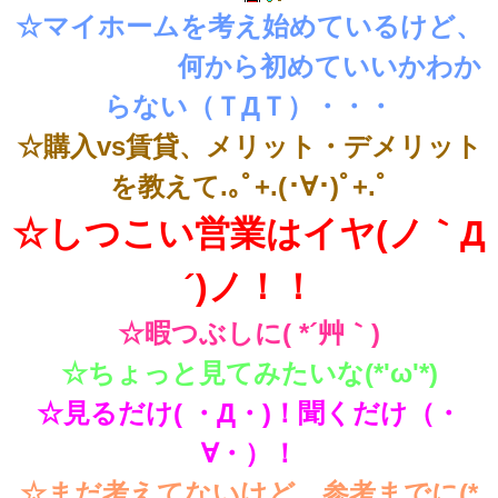
☆マイホームを考え始めているけど、
何から初めていいかわか
らない（ＴДＴ）・・・
☆購入vs賃貸、メリット・デメリット
を教えて.｡ﾟ+.(･∀･)ﾟ+.ﾟ
☆しつこい営業はイヤ(ノ｀Д
´)ノ！！
☆暇つぶしに( *´艸｀)
☆ちょっと見てみたいな(*'ω'*)
☆見るだけ( ・Д・)！聞くだけ（・
∀・）！
☆まだ考えてないけど、参考までに(*