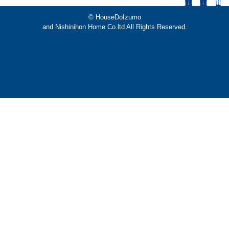
© HouseDoIzumo
and Nishinihon Home Co.ltd All Rights Reserved.