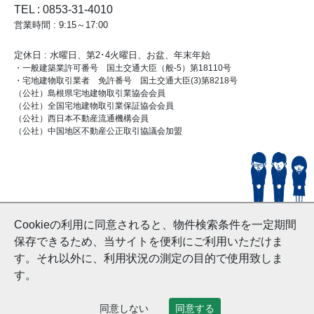
TEL : 0853-31-4010
営業時間 : 9:15～17:00
定休日 : 水曜日、第2･4火曜日、お盆、年末年始
・一般建築業許可番号 国土交通大臣（般-5）第18110号
・宅地建物取引業者 免許番号 国土交通大臣(3)第8218号
（公社）島根県宅地建物取引業協会会員
（公社）全国宅地建物取引業保証協会会員
（公社）西日本不動産流通機構会員
（公社）中国地区不動産公正取引協議会加盟
© HouseDoIzumo
Cookieの利用に同意されると、物件検索条件を一定期間
and Nishinihon Home Co.ltd All Rights Reserved.
保存できるため、当サイトを便利にご利用いただけま
す。それ以外に、利用状況の測定の目的で使用致しま
す。
同意しない
同意する