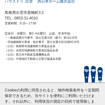
ハウスドゥ 出雲 西日本ホーム株式会社
島根県出雲市渡橋町3-2
TEL : 0853-31-4010
営業時間 : 9:15～17:00
定休日 : 水曜日、第2･4火曜日、お盆、年末年始
・一般建築業許可番号 国土交通大臣（般-5）第18110号
・宅地建物取引業者 免許番号 国土交通大臣(3)第8218号
（公社）島根県宅地建物取引業協会会員
（公社）全国宅地建物取引業保証協会会員
（公社）西日本不動産流通機構会員
（公社）中国地区不動産公正取引協議会加盟
© HouseDoIzumo
Cookieの利用に同意されると、物件検索条件を一定期間
and Nishinihon Home Co.ltd All Rights Reserved.
保存できるため、当サイトを便利にご利用いただけま
す。それ以外に、利用状況の測定の目的で使用致しま