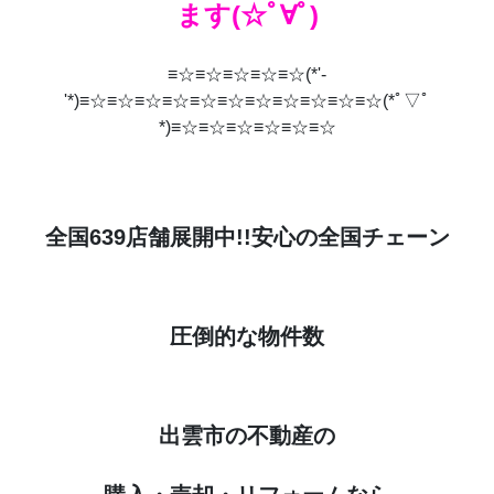
ます(☆ﾟ∀ﾟ)
≡☆≡☆≡☆≡☆≡☆(*'-
'*)≡☆≡☆≡☆≡☆≡☆≡☆≡☆≡☆≡☆≡☆≡☆(*ﾟ▽ﾟ
*)≡☆≡☆≡☆≡☆≡☆≡☆
全国639店舗展開中!!安心の全国チェーン
圧倒的な物件数
出雲市の不動産の