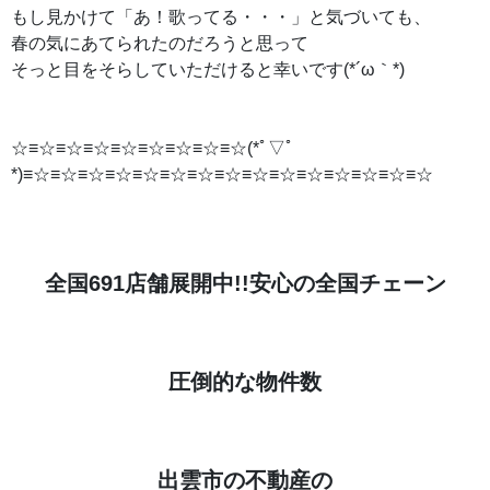
もし見かけて「あ！歌ってる・・・」と気づいても、
春の気にあてられたのだろうと思って
そっと目をそらしていただけると幸いです(*´ω｀*)
☆≡☆≡☆≡☆≡☆≡☆
≡☆≡
☆≡☆(*ﾟ▽ﾟ
*)≡☆≡☆≡☆≡☆≡☆≡☆
≡☆≡
☆
≡☆
≡☆≡
☆
≡☆
≡☆≡
☆
≡☆
全国691店舗展開中!!安心の全国チェーン
圧倒的な物件数
出雲市の不動産の