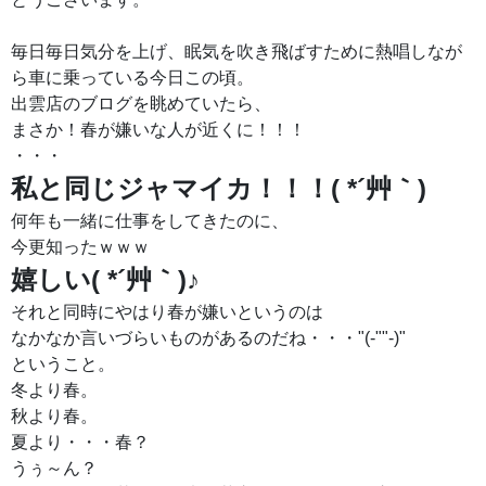
毎日毎日気分を上げ、眠気を吹き飛ばすために熱唱しなが
ら車に乗っている今日この頃。
出雲店のブログを眺めていたら、
まさか！春が嫌いな人が近くに！！！
・・・
私と同じジャマイカ！！！( *´艸｀)
何年も一緒に仕事をしてきたのに、
今更知ったｗｗｗ
嬉しい( *´艸｀)♪
それと同時にやはり春が嫌いというのは
なかなか言いづらいものがあるのだね・・・"(-""-)"
ということ。
冬より春。
秋より春。
夏より・・・春？
うぅ～ん？