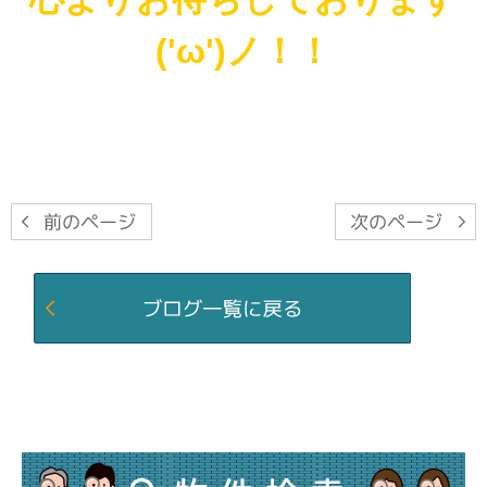
('ω')ノ！！