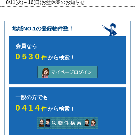
8/11(火)～16(日)お盆休業のお知らせ
地域NO.1の登録物件数！
会員なら
0530
件
から検索！
一般の方でも
0414
件
から検索！