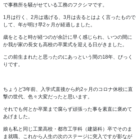
で事務所を騒がせている工務のフクシマです。
1月は行く、2月は逃げる、3月は去るとはよく言ったもので
して、年が明け早2ヶ月が経過しました。
歳をとると時が経つのが余計に早く感じられ、いつの間に
か我が家の長女も高校の卒業式を迎える日がきました。
この前生まれたと思ったのにあっという間の18年、びっく
りです。
ちょうど3年前、入学式直後から約2ヶ月のコロナ休校に直
撃の世代、色々大変だったと思います。
それでも何とか卒業まで腐らず頑張った事を素直に褒めて
あげました。
娘も私と同じ工業高校・都市工学科（建築科）卒でそのま
ま就職、これから人生の次のステージに突入ですが影なが