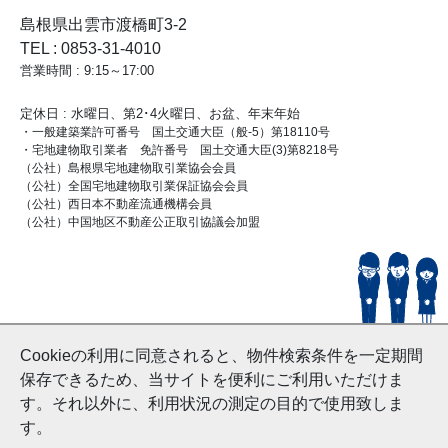
島根県出雲市渡橋町3-2
TEL : 0853-31-4010
営業時間 : 9:15～17:00
定休日 : 水曜日、第2･4火曜日、お盆、年末年始
・一般建築業許可番号 国土交通大臣（般-5）第18110号
・宅地建物取引業者 免許番号 国土交通大臣(3)第8218号
（公社）島根県宅地建物取引業協会会員
（公社）全国宅地建物取引業保証協会会員
（公社）西日本不動産流通機構会員
（公社）中国地区不動産公正取引協議会加盟
© HouseDoIzumo
Cookieの利用に同意されると、物件検索条件を一定期間
and Nishinihon Home Co.ltd All Rights Reserved.
保存できるため、当サイトを便利にご利用いただけま
す。それ以外に、利用状況の測定の目的で使用致しま
す。