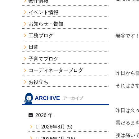
物件情報
イベント情報
お知らせ・告知
工務ブログ
岩谷です
日常
子育てブログ
コーディネーターブログ
昨日から
お役立ち
それはさす
ARCHIVE
アーカイブ
昨日は久
2026 年
雪だるま
2026年8月
(5)
腰は痛いで
2026年7月
(16)