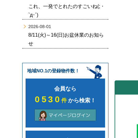
これ、一発でとれたのすごいね(; ･
`д･´)
2026-08-01
8/11(火)～16(日)お盆休業のお知ら
せ
地域NO.1の登録物件数！
会員なら
0530
件
から検索！