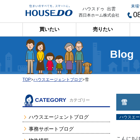
来場
ハウスドゥ 出雲
0
西日本ホーム株式会社
買いたい
売りたい
Blog
TOP
>
ハウスエージェントブログ
>
雪
CATEGORY
カテゴリー
雪
ハウスエージェントブログ
ハウスエー
事務サポートブログ
こんにち