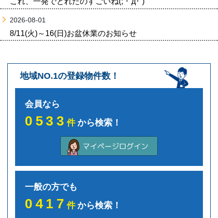
これ、一発でとれたのすごいね(; ･`д･´)
2026-08-01
8/11(火)～16(日)お盆休業のお知らせ
地域NO.1の登録物件数！
会員なら
0533
件
から検索！
一般の方でも
0417
件
から検索！